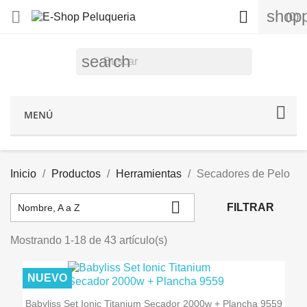
shopp


(0)
search
MENÚ
Inicio
Productos
Herramientas
Secadores de Pelo

FILTRAR
Nombre, A a Z
Mostrando 1-18 de 43 artículo(s)
NUEVO
Babyliss Set Ionic Titanium Secador 2000w + Plancha 9559