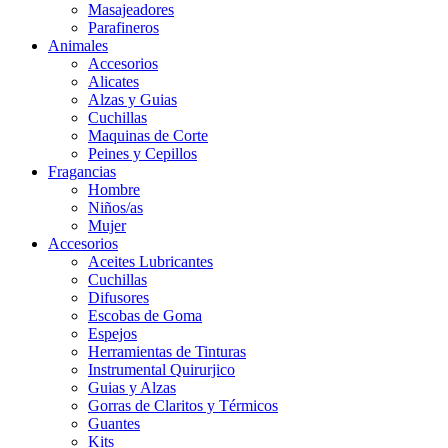
Masajeadores
Parafineros
Animales
Accesorios
Alicates
Alzas y Guias
Cuchillas
Maquinas de Corte
Peines y Cepillos
Fragancias
Hombre
Niños/as
Mujer
Accesorios
Aceites Lubricantes
Cuchillas
Difusores
Escobas de Goma
Espejos
Herramientas de Tinturas
Instrumental Quirurjico
Guias y Alzas
Gorras de Claritos y Térmicos
Guantes
Kits