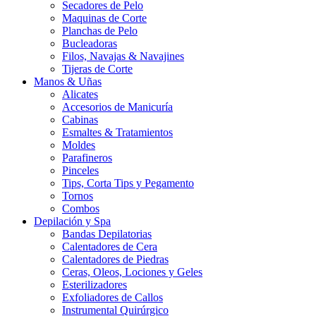
Secadores de Pelo
Maquinas de Corte
Planchas de Pelo
Bucleadoras
Filos, Navajas & Navajines
Tijeras de Corte
Manos & Uñas
Alicates
Accesorios de Manicuría
Cabinas
Esmaltes & Tratamientos
Moldes
Parafineros
Pinceles
Tips, Corta Tips y Pegamento
Tornos
Combos
Depilación y Spa
Bandas Depilatorias
Calentadores de Cera
Calentadores de Piedras
Ceras, Oleos, Lociones y Geles
Esterilizadores
Exfoliadores de Callos
Instrumental Quirúrgico