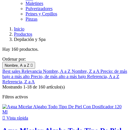
Maletines
Pulverizadores
Peines y Cepillos
Pinzas
Inicio
Productos
Depilación y Spa
Hay 160 productos.
Ordenar por:
Nombre, A a Z

Best sales
Relevancia
Nombre, A a Z
Nombre, Z a A
Precio: de más
bajo a más alto
Precio, de más alto a más bajo
Referencia, A a Z
Referencia, Z a A
Mostrando 1-18 de 160 artículo(s)
Filtros activos

Vista rápida