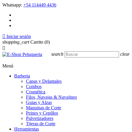
Whatsapp:
+54 114449 4436

Iniciar sesión
shopping_cart
Carrito
(0)

search
clear
Menú
Barberia
Capas y Delantales
Combos
Cosmética
Filos, Navajas & Navajines
Guias y Alzas
Maquinas de Corte
Peines y Cepillos
Pulverizadores
Tijeras de Corte
Herramientas