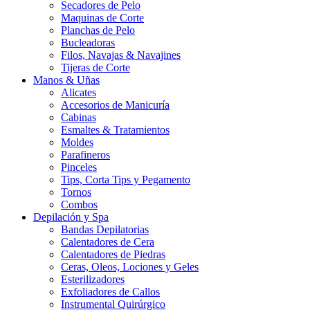
Secadores de Pelo
Maquinas de Corte
Planchas de Pelo
Bucleadoras
Filos, Navajas & Navajines
Tijeras de Corte
Manos & Uñas
Alicates
Accesorios de Manicuría
Cabinas
Esmaltes & Tratamientos
Moldes
Parafineros
Pinceles
Tips, Corta Tips y Pegamento
Tornos
Combos
Depilación y Spa
Bandas Depilatorias
Calentadores de Cera
Calentadores de Piedras
Ceras, Oleos, Lociones y Geles
Esterilizadores
Exfoliadores de Callos
Instrumental Quirúrgico