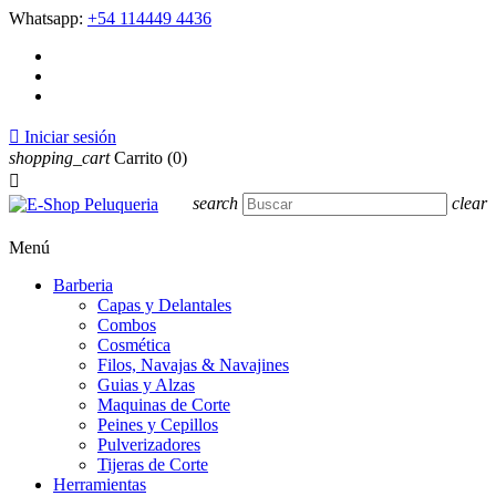
Whatsapp:
+54 114449 4436

Iniciar sesión
shopping_cart
Carrito
(0)

search
clear
Menú
Barberia
Capas y Delantales
Combos
Cosmética
Filos, Navajas & Navajines
Guias y Alzas
Maquinas de Corte
Peines y Cepillos
Pulverizadores
Tijeras de Corte
Herramientas