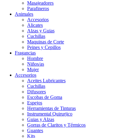
Masajeadores
Parafineros
Animales
Accesorios
Alicates
Alzas y Guias
Cuchillas
Maquinas de Corte
Peines y Cepillos
Fragancias
Hombre
Niños/as
Mujer
Accesorios
Aceites Lubricantes
Cuchillas
Difusores
Escobas de Goma
Espejos
Herramientas de Tinturas
Instrumental Quirurjico
Guias y Alzas
Gorras de Claritos y Térmicos
Guantes
Kits