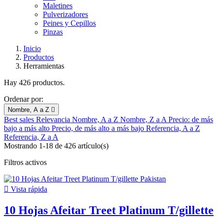
Maletines
Pulverizadores
Peines y Cepillos
Pinzas
Inicio
Productos
Herramientas
Hay 426 productos.
Ordenar por:
Nombre, A a Z

Best sales
Relevancia
Nombre, A a Z
Nombre, Z a A
Precio: de más
bajo a más alto
Precio, de más alto a más bajo
Referencia, A a Z
Referencia, Z a A
Mostrando 1-18 de 426 artículo(s)
Filtros activos

Vista rápida
10 Hojas Afeitar Treet Platinum T/gillette