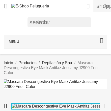
shopp


(0)
search
MENÚ
Inicio
Productos
Depilación y Spa
Mascara
Descongestiva Eye Mask Antifaz Jessamy J2900 Frio -
Calor

